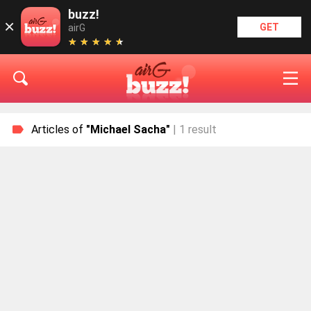
buzz!
×
GET
airG
★
★
★
★
★
★
★
★
★
★
Articles of
"Michael Sacha"
| 1 result