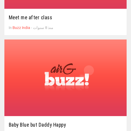
Meet me after class
- منذ 8 سنوات
Buzz India
In
Baby Blue but Daddy Happy