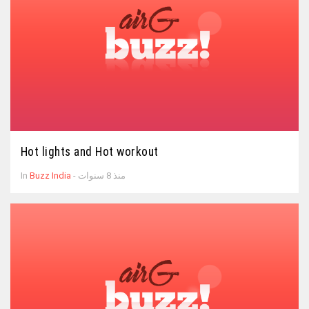
Hot lights and Hot workout
- منذ 8 سنوات
Buzz India
In