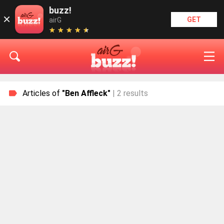
buzz!
×
GET
airG
★
★
★
★
★
★
★
★
★
★
Articles of
"Ben Affleck"
| 2 results